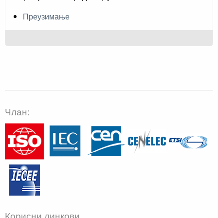
Преузимање
Члан:
Корисни линкови