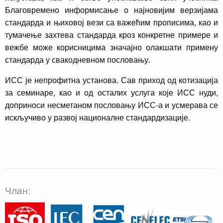
Благовремено информисање о најновијим верзијама
стандарда и њиховој вези са важећим прописима, као и
тумачење захтева стандарда кроз конкретне примере и
вежбе може корисницима значајно олакшати примену
стандарда у свакодневном пословању.
ИСС је непрофитна установа. Сав приход од котизација
за семинаре, као и од осталих услуга које ИСС нуди,
доприноси несметаном пословању ИСС-а и усмерава се
искључиво у развој националне стандардизације.
Члан: