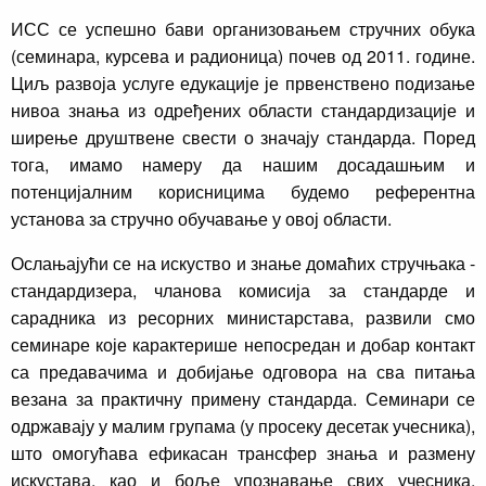
ИСС се успешно бави организовањем стручних обука
(семинара, курсева и радионица) почев од 2011. године.
Циљ развоја услуге едукације је првенствено подизање
нивоа знања из одређених области стандардизације и
ширење друштвене свести о значају стандарда. Поред
тога, имамо намеру да нашим досадашњим и
потенцијалним корисницима будемо референтна
установа за стручно обучавање у овој области.
Ослањајући се на искуство и знање домаћих стручњака -
стандардизера, чланова комисија за стандарде и
сарадника из ресорних министарстава, развили смо
семинаре које карактерише непосредан и добар контакт
са предавачима и добијање одговора на сва питања
везана за практичну примену стандарда. Семинари се
одржавају у малим групама (у просеку десетак учесника),
што омогућава ефикасан трансфер знања и размену
искустава, као и боље упознавање свих учесника.