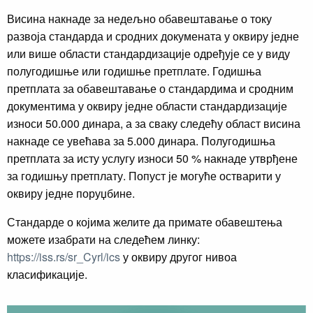
Висина накнаде за недељно обавештавање о току
развоја стандарда и сродних докумената у оквиру једне
или више области стандардизације одређује се у виду
полугодишње или годишње претплате. Годишња
претплата за обавештавање о стандардима и сродним
документима у оквиру једне области стандардизације
износи 50.000 динара, а за сваку следећу област висина
накнаде се увећава за 5.000 динара. Полугодишња
претплата за исту услугу износи 50 % накнаде утврђене
за годишњу претплату. Попуст је могуће остварити у
оквиру једне поруџбине.
Стандарде о којима желите да примате обавештења
можете изабрати на следећем линку:
https://iss.rs/sr_Cyrl/ics
у оквиру другог нивоа
класификације.