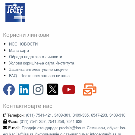
Корисни линкови
ИСС НОВОСТИ
Мапа сајта
Обрада података о личности
Услови коришћења сајта Института
Заштита интелектуелне својине
FAQ - Често постављана питања
Контактирајте нас
Телефон:
(011) 7541-421, 3409-301, 3409-335, 6547-293, 3409-310
Факс:
(011) 7541-257, 7541-258, 7541-938
E-mail:
Продаја стандарда: prodaja@iss.rs Семинари, обуке: iss-
edukacija@iss.rs Информације о стандардима: infocentar@iss.rs