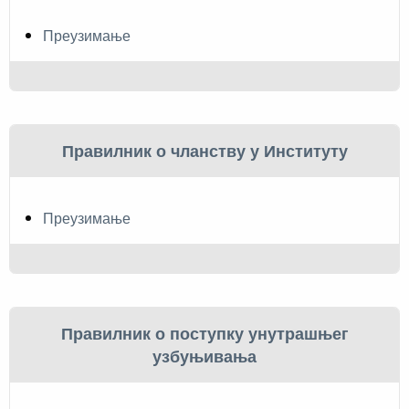
Преузимање
Правилник о чланству у Институту
Преузимање
Правилник о поступку унутрашњег
узбуњивања