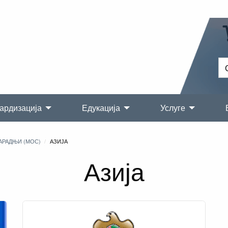
ардизација
Едукација
Услуге
АРАДЊИ (МОС)
АЗИЈА
Азија