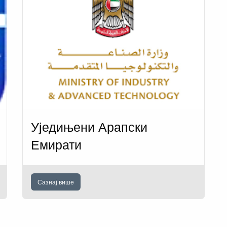
Уједињени Арапски
Емирати
Сазнај више