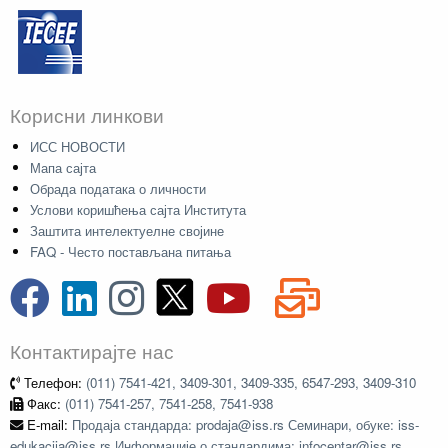
Корисни линкови
ИСС НОВОСТИ
Мапа сајта
Обрада података о личности
Услови коришћења сајта Института
Заштита интелектуелне својине
FAQ - Често постављана питања
Контактирајте нас
Телефон:
(011) 7541-421, 3409-301, 3409-335, 6547-293, 3409-310
Факс:
(011) 7541-257, 7541-258, 7541-938
E-mail:
Продаја стандарда: prodaja@iss.rs Семинари, обуке: iss-
edukacija@iss.rs Информације о стандардима: infocentar@iss.rs