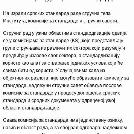
На изради српских стандарда раде стручна тела
Института, комисије за стандарде и стручни савети.
Стручни рад у ужим областима стандардизације одвија
се у комисијама за стандарде (KS), које представљају
групе стручњака из различитих сектора који разумеју и
предвиђају изазове свог сектора, а стандардизацију
користе као алат за стварање једнаких услова који ће
свима бити од користи. У случајевима када из
објективних разлога није могуће образовати комисију за
стандарде, надлежни стручни савет обавља послове
комисије за стандарде у процесу доношења српских
стандарда и сродних докумената у одређеној ужој
области стандардизације.
Свака комисија за стандарде има јединствену ознаку,
назив и област рада, a за свој рад одговара надлежном