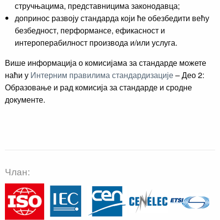
стручњацима, представницима законодавца;
допринос развоју стандарда који ће обезбедити већу
безбедност, перформансе, ефикасност и
интероперабилност производа и/или услуга.
Више информација о комисијама за стандарде можете
наћи у
Интерним правилима стандардизације
– Део 2:
Образовање и рад комисија за стандарде и сродне
документе.
Члан: