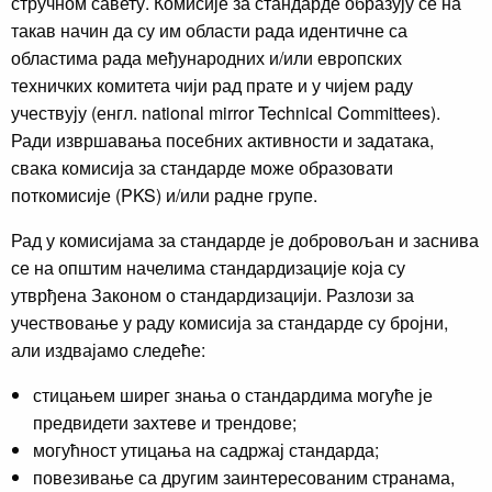
стручном савету. Комисије за стандарде образују се на
такав начин да су им области рада идентичне са
областима рада међународних и/или европских
техничких комитета чији рад прате и у чијем раду
учествују (енгл. national mirror Technical Committees).
Ради извршавања посебних активности и задатака,
свака комисија за стандарде може образовати
поткомисије (PKS) и/или радне групе.
Рад у комисијама за стандарде је добровољан и заснива
се на општим начелима стандардизације која су
утврђена Законом о стандардизацији. Разлози за
учествовање у раду комисија за стандарде су бројни,
али издвајамо следеће:
стицањем ширег знања о стандардима могуће је
предвидети захтеве и трендове;
могућност утицања на садржај стандарда;
повезивање са другим заинтересованим странама,