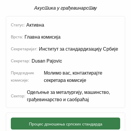
Акустика у грађевинарству
Активна
Статус:
Главна комисија
Врста:
Институт за стандардизацију Србије
Секретаријат:
Dusan Pajovic
Секретар:
Молимо вас, контактирајте
Председник
секретара комисије
комисије:
Одељење за металургију, машинство,
Сектор:
грађевинарство и саобраћај
Процес доношења српских стандарда