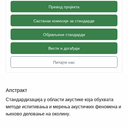
Превод пројекта
Састанак комисије за стандарде
Објављени стандарди
Вести и догађаји
Питајте нас
Апстракт
Стандардизација у области акустике која обухвата
методе испитивања и мерења акустичких феномена и
њихово деловање на околину.