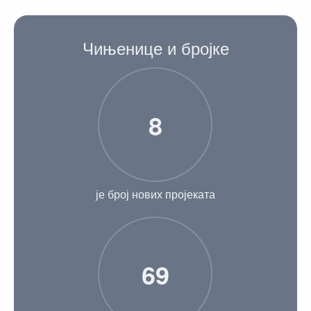
Чињенице и бројке
8
је број нових пројеката
69