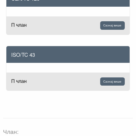
П члан
Сазнај више
ISO/TC 43
П члан
Сазнај више
Члан: