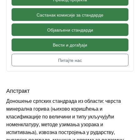
Састанак комисије за стандарде
Објављени стандарди
Вести и догађаји
Питајте нас
Апстракт
Доношење српских стандрада из области: чврстa
минералнa горива (њиховo коришћења и
класификације по величини и типу укључујући
номенклатуру, методе узимања узорака и
испитивања), извозна постројења у рударству,
рударске подграде, машине и опрема за подземну