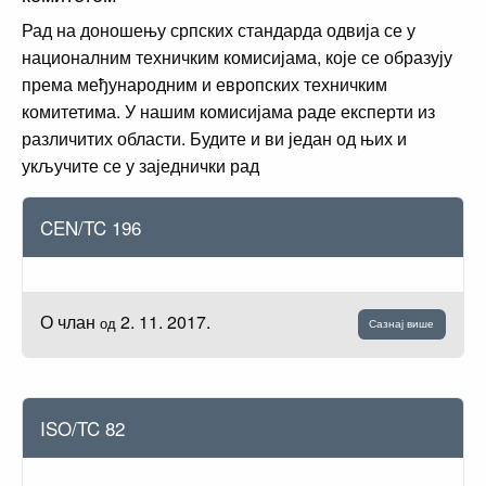
Рад на доношењу српских стандарда одвија се у
националним техничким комисијама, које се образују
према међународним и европских техничким
комитетима. У нашим комисијама раде експерти из
различитих области. Будите и ви један од њих и
укључите се у заједнички рад
CEN/TC 196
О члан
2. 11. 2017.
од
Сазнај више
ISO/TC 82