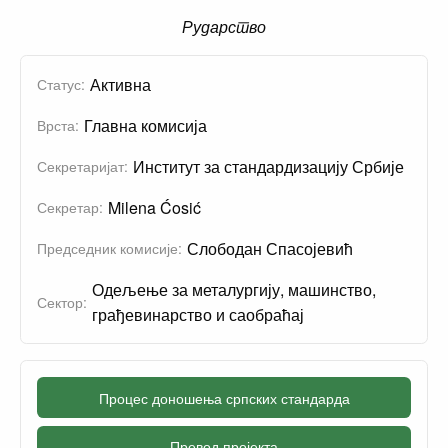
Рударство
Активна
Статус:
Главна комисија
Врста:
Институт за стандардизацију Србије
Секретаријат:
Milena Ćosić
Секретар:
Слободан Спасојевић
Председник комисије:
Одељење за металургију, машинство,
Сектор:
грађевинарство и саобраћај
Процес доношења српских стандарда
Превод пројекта