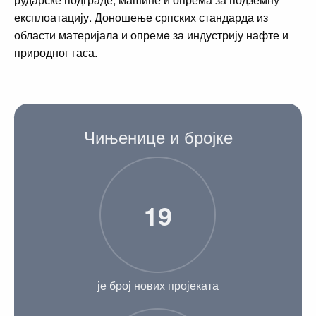
експлоатацију. Доношење српских стандарда из
области материјалa и опремe за индустрију нафте и
природног гаса.
Чињенице и бројке
19
је број нових пројеката