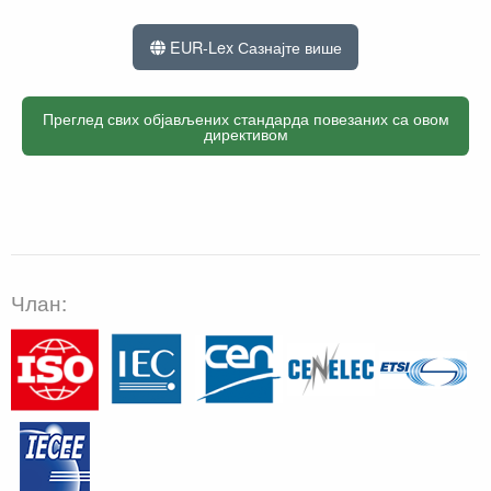
EUR-Lex Сазнајте више
Преглед свих објављених стандарда повезаних са овом
директивом
Члан: