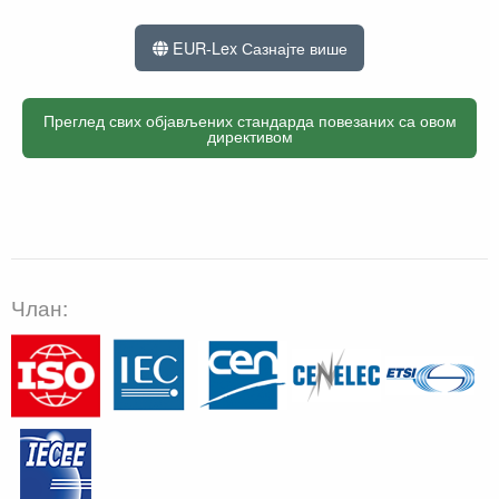
EUR-Lex Сазнајте више
Преглед свих објављених стандарда повезаних са овом
директивом
Члан: