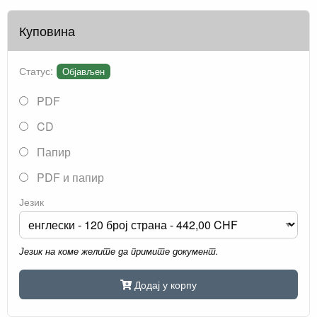
Куповина
Статус:
Објављен
PDF
CD
Папир
PDF и папир
Језик
Језик на коме желите да примите документ.
Додај у корпу