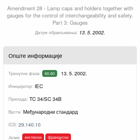
Amendment 28 - Lamp caps and holders together with
gauges for the control of interchangeability and safety.
Part 3: Gauges
13. 5. 2002.
Датум објављивања:
Опште информације
13. 5. 2002.
Тренутна фаза:
60.60
IEC
Иницијатор:
TC 34/SC 34B
Припада:
Међународни стандард
Врста:
29.140.10
ICS:
енглески
француски
Језик: