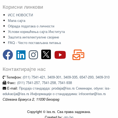
Корисни линкови
ИСС НОВОСТИ
Мапа сајта
Обрада података о личности
Услови коришћења сајта Института
Заштита интелектуелне својине
FAQ - Често постављана питања
Контактирајте нас
Телефон:
(011) 7541-421, 3409-301, 3409-335, 6547-293, 3409-310
Факс:
(011) 7541-257, 7541-258, 7541-938
E-mail:
Продаја стандарда: prodaja@iss.rs Семинари, обуке: iss-
edukacija@iss.rs Информације о стандардима: infocentar@iss.rs
Стевана Бракуса 2, 11030 Београд
Copyright © iss.rs. Сва права задржана.
Created by:
oto.bg