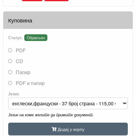
Куповина
Статус:
Објављен
PDF
CD
Папир
PDF и папир
Језик
Језик на коме желите да примите документ.
Додај у корпу