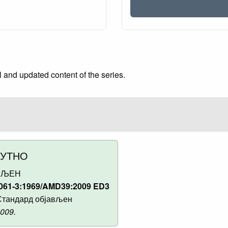
 and updated content of the series.
НУТНО
ВЉЕН
061-3:1969/AMD39:2009 ED3
тандард објављен
2009.