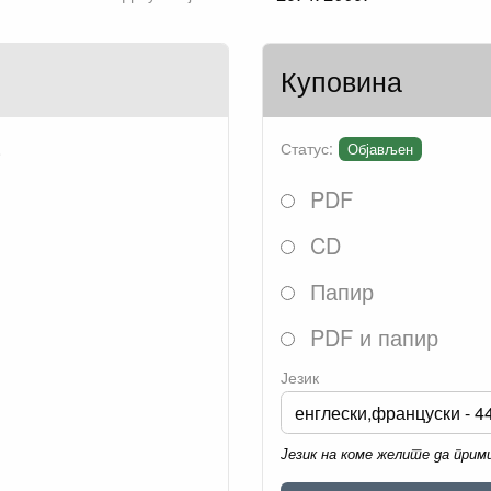
Куповина
.
Статус:
Објављен
PDF
CD
Папир
PDF и папир
Језик
Језик на коме желите да при