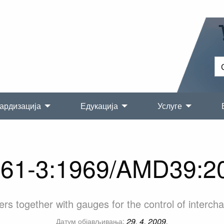
ардизација
Едукација
Услуге
061-3:1969/AMD39:2
 together with gauges for the control of interchan
29. 4. 2009.
Датум објављивања: