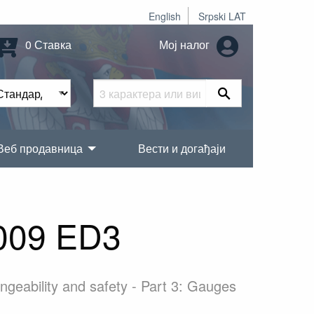
English
Srpski LAT
0 Ставка
Мој налог
Веб продавница
Вести и догађаји
009 ED3
geability and safety - Part 3: Gauges