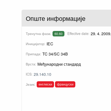
Опште информације
29. 4. 2009
Тренутна фаза:
Effective date:
60.60
IEC
Иницијатор:
TC 34/SC 34B
Припада:
Међународни стандард
Врста:
29.140.10
ICS:
енглески
француски
Језик: