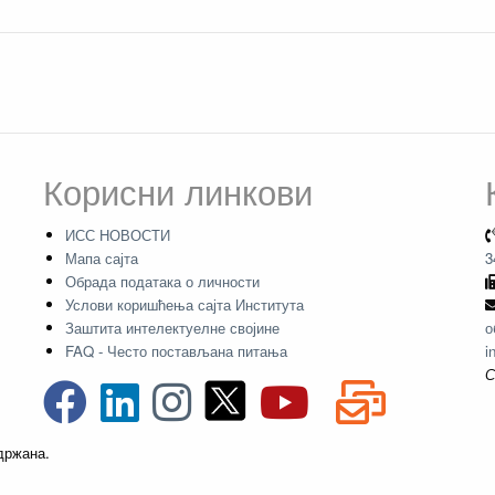
Корисни линкови
ИСС НОВОСТИ
Мапа сајта
3
Обрада података о личности
Услови коришћења сајта Института
Заштита интелектуелне својине
о
FAQ - Често постављана питања
i
С
адржана.