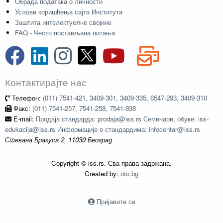
Обрада података о личности
Услови коришћења сајта Института
Заштита интелектуелне својине
FAQ - Често постављана питања
Контактирајте нас
Телефон:
(011) 7541-421, 3409-301, 3409-335, 6547-293, 3409-310
Факс:
(011) 7541-257, 7541-258, 7541-938
E-mail:
Продаја стандарда: prodaja@iss.rs Семинари, обуке: iss-
edukacija@iss.rs Информације о стандардима: infocentar@iss.rs
Стевана Бракуса 2, 11030 Београд
Copyright © iss.rs. Сва права задржана.
Created by:
oto.bg
Пријавите се