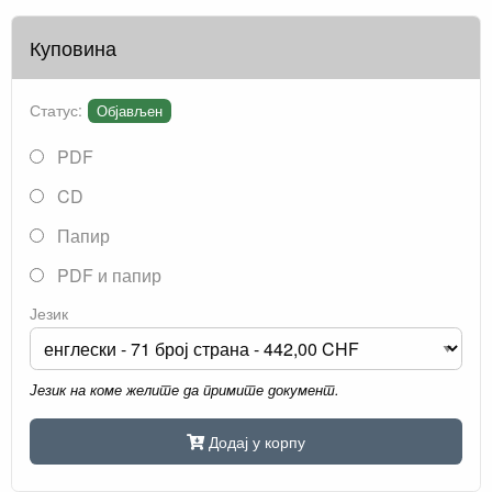
Куповина
Статус:
Објављен
PDF
CD
Папир
PDF и папир
Језик
Језик на коме желите да примите документ.
Додај у корпу