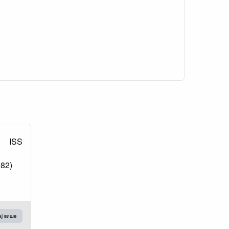
ISS
982)
ај више