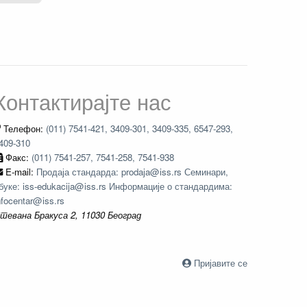
Контактирајте нас
Телефон:
(011) 7541-421, 3409-301, 3409-335, 6547-293,
409-310
Факс:
(011) 7541-257, 7541-258, 7541-938
E-mail:
Продаја стандарда: prodaja@iss.rs Семинари,
буке: iss-edukacija@iss.rs Информације о стандардима:
nfocentar@iss.rs
тевана Бракуса 2, 11030 Београд
Пријавите се