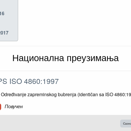
16
2017
Национална преузимања
S ISO 4860:1997
- Određivanje zapreminskog bubrenja (identičan sa ISO 4860:1
Повучен
Сазн