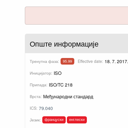
Опште информације
18. 7. 2017
Тренутна фаза:
Effective date:
95.99
ISO
Иницијатор:
ISO/TC 218
Припада:
Међународни стандард
Врста:
79.040
ICS:
француски
енглески
Језик: