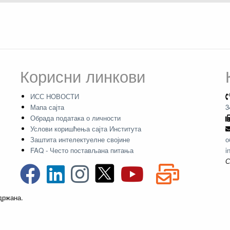
Корисни линкови
ИСС НОВОСТИ
Мапа сајта
3
Обрада података о личности
Услови коришћења сајта Института
Заштита интелектуелне својине
о
FAQ - Често постављана питања
i
С
адржана.