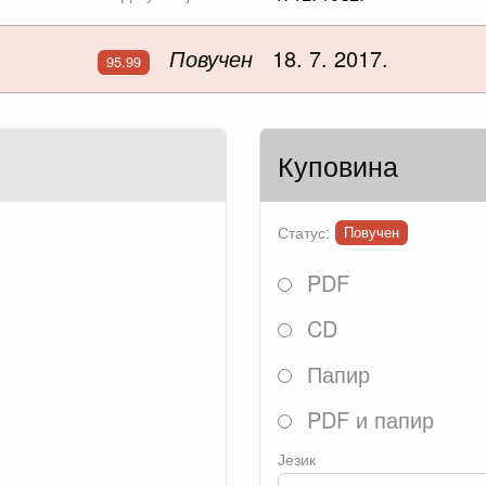
Повучен
18. 7. 2017.
95.99
Куповина
.
Статус:
Повучен
PDF
CD
Папир
PDF и папир
Језик