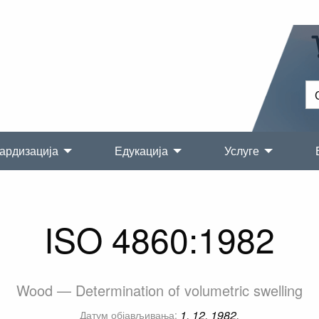
ардизација
Едукација
Услуге
ISO 4860:1982
Wood — Determination of volumetric swelling
1. 12. 1982.
Датум објављивања: