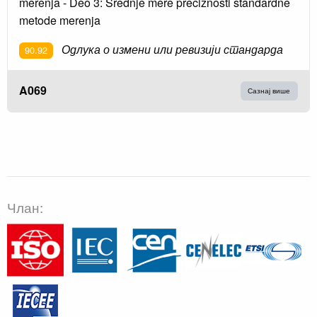
merenja - Deo 3: Srednje mere preciznosti standardne
metode merenja
Одлука о измени или ревизији стандарда
90.92
A069
Сазнај више
Члан: