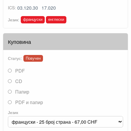
03.120.30
17.020
ICS:
француски
енглески
Језик:
Куповина
Статус:
Повучен
PDF
CD
Папир
PDF и папир
Језик