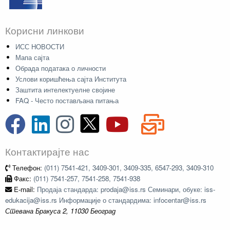
Корисни линкови
ИСС НОВОСТИ
Мапа сајта
Обрада података о личности
Услови коришћења сајта Института
Заштита интелектуелне својине
FAQ - Често постављана питања
Контактирајте нас
Телефон:
(011) 7541-421, 3409-301, 3409-335, 6547-293, 3409-310
Факс:
(011) 7541-257, 7541-258, 7541-938
E-mail:
Продаја стандарда: prodaja@iss.rs Семинари, обуке: iss-
edukacija@iss.rs Информације о стандардима: infocentar@iss.rs
Стевана Бракуса 2, 11030 Београд