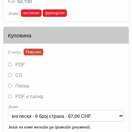
53.100
ICS:
енглески
француски
Језик:
Куповина
Статус:
Повучен
PDF
CD
Папир
PDF и папир
Језик
Језик на коме желите да примите документ.