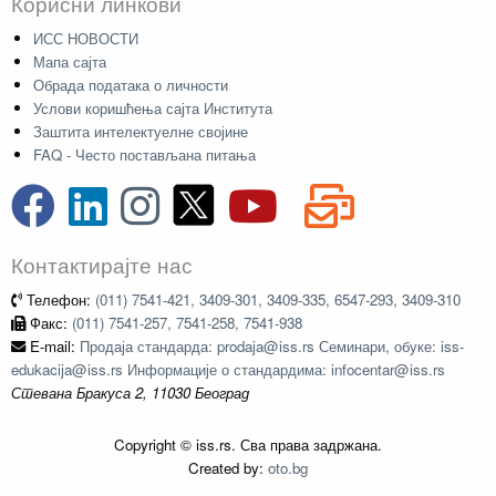
Корисни линкови
ИСС НОВОСТИ
Мапа сајта
Обрада података о личности
Услови коришћења сајта Института
Заштита интелектуелне својине
FAQ - Често постављана питања
Контактирајте нас
Телефон:
(011) 7541-421, 3409-301, 3409-335, 6547-293, 3409-310
Факс:
(011) 7541-257, 7541-258, 7541-938
E-mail:
Продаја стандарда: prodaja@iss.rs Семинари, обуке: iss-
edukacija@iss.rs Информације о стандардима: infocentar@iss.rs
Стевана Бракуса 2, 11030 Београд
Copyright © iss.rs. Сва права задржана.
Created by:
oto.bg