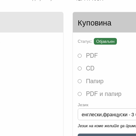
Куповина
.
Статус:
Објављен
PDF
CD
Папир
PDF и папир
Језик
Језик на коме желите да при