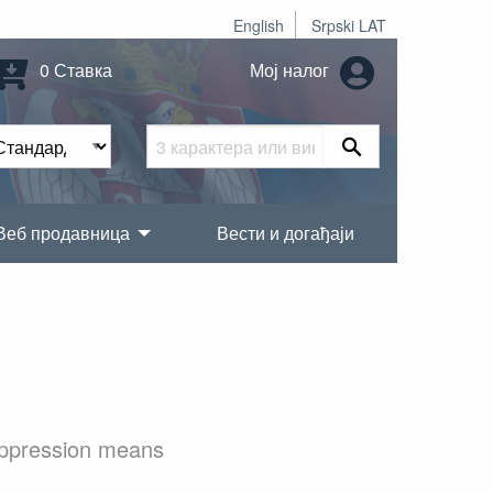
English
Srpski LAT
0 Ставка
Мој налог
Веб продавница
Вести и догађаји
uppression means