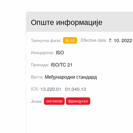
Опште информације
7. 10. 2022
Тренутна фаза:
Effective date:
90.93
ISO
Иницијатор:
ISO/TC 21
Припада:
Међународни стандард
Врста:
13.220.01
01.040.13
ICS:
енглески
француски
Језик: