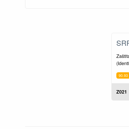
SRP
Zaštit
(Iden
90.93
Z021