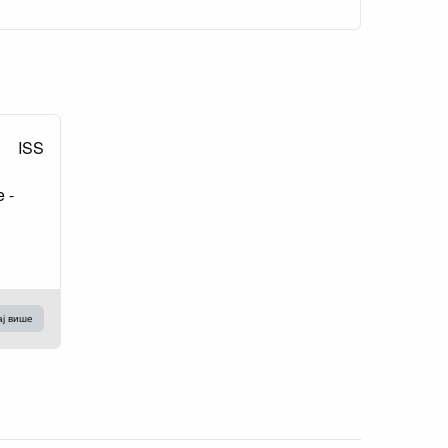
ISS
e -
ај више