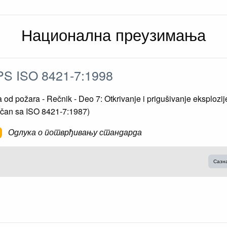
Национална преузимања
S ISO 8421-7:1998
a od požara - Rečnik - Deo 7: Otkrivanje i prigušivanje eksplozij
tičan sa ISO 8421-7:1987)
Одлука о потврђивању стандарда
Сазн