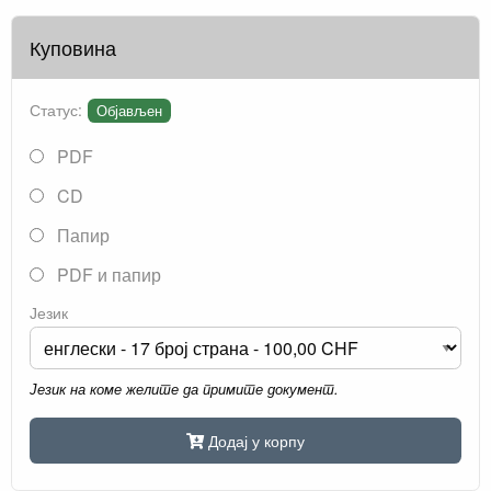
Куповина
Статус:
Објављен
PDF
CD
Папир
PDF и папир
Језик
Језик на коме желите да примите документ.
Додај у корпу