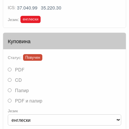
37.040.99
35.220.30
ICS:
енглески
Језик:
Куповина
Статус:
Повучен
PDF
CD
Папир
PDF и папир
Језик