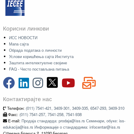
Корисни линкови
ИСС НОВОСТИ
Мапа сајта
Обрада података о личности
Услови коришћења сајта Института
Заштита интелектуелне својине
FAQ - Често постављана питања
Контактирајте нас
Телефон:
(011) 7541-421, 3409-301, 3409-335, 6547-293, 3409-310
Факс:
(011) 7541-257, 7541-258, 7541-938
E-mail:
Продаја стандарда: prodaja@iss.rs Семинари, обуке: iss-
edukacija@iss.rs Информације о стандардима: infocentar@iss.rs
Стевана Бракуса 2, 11030 Београд