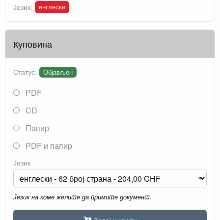
енглески
Језик:
Куповина
Статус:
Објављен
PDF
CD
Папир
PDF и папир
Језик
Језик на коме желите да примите документ.
Додај у корпу