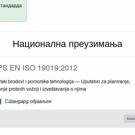
стандарда
Национална преузимања
S EN ISO 19019:2012
ki brodovi i pomorska tehnologija — Uputstvo za planiranje,
nje probnih vožnji i izveštavanje o njima
Стандард објављен
Сазн