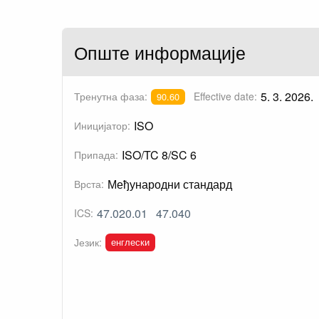
Опште информације
5. 3. 2026.
Тренутна фаза:
Effective date:
90.60
ISO
Иницијатор:
ISO/TC 8/SC 6
Припада:
Међународни стандард
Врста:
47.020.01
47.040
ICS:
енглески
Језик: