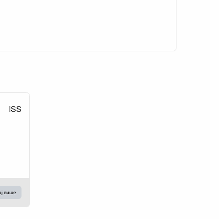
ISS
ај више