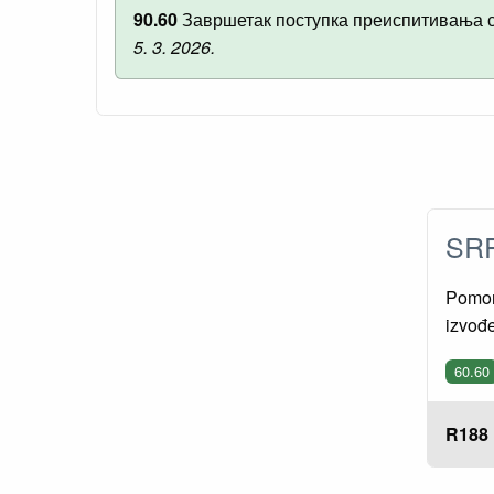
90.60
Завршетак поступка преиспитивања 
5. 3. 2026.
SRP
Pomors
izvođe
60.60
R188