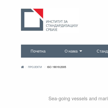
Почетна
О нама
Станд
ПРОЈЕКТИ
ISO 19019:2005
Sea-going vessels and marin