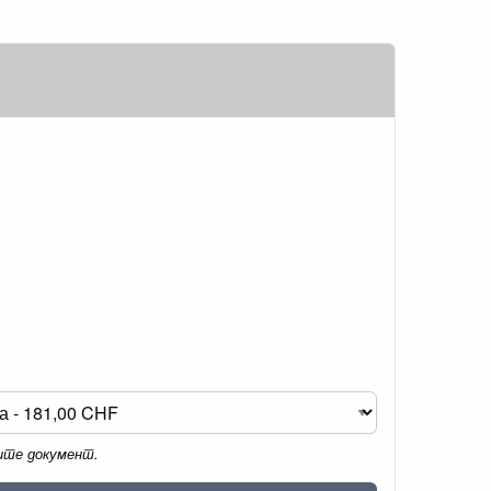
мите документ.