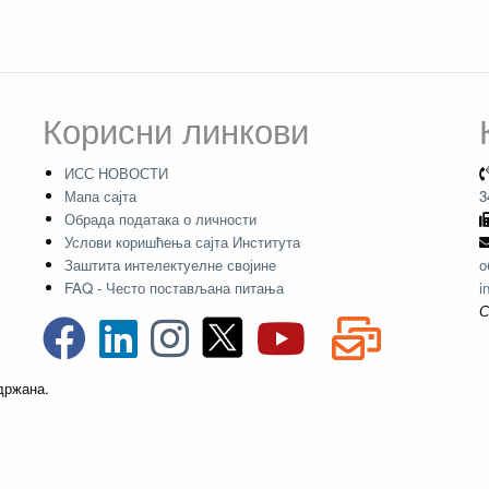
Корисни линкови
ИСС НОВОСТИ
Мапа сајта
3
Обрада података о личности
Услови коришћења сајта Института
Заштита интелектуелне својине
о
FAQ - Често постављана питања
i
С
адржана.