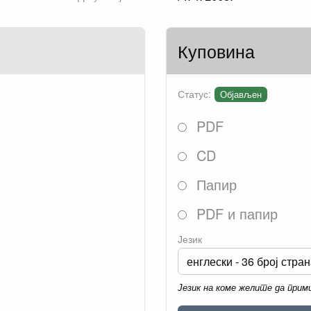
Куповина
Статус:
Објављен
PDF
CD
Папир
PDF и папир
Језик
Језик на коме желите да при