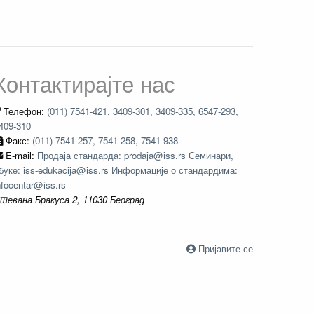
Контактирајте нас
Телефон:
(011) 7541-421, 3409-301, 3409-335, 6547-293,
409-310
Факс:
(011) 7541-257, 7541-258, 7541-938
E-mail:
Продаја стандарда: prodaja@iss.rs Семинари,
буке: iss-edukacija@iss.rs Информације о стандардима:
nfocentar@iss.rs
тевана Бракуса 2, 11030 Београд
Пријавите се