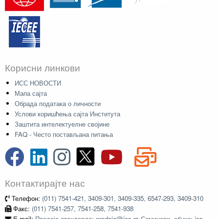
Корисни линкови
ИСС НОВОСТИ
Мапа сајта
Обрада података о личности
Услови коришћења сајта Института
Заштита интелектуелне својине
FAQ - Често постављана питања
Контактирајте нас
Телефон:
(011) 7541-421, 3409-301, 3409-335, 6547-293, 3409-310
Факс:
(011) 7541-257, 7541-258, 7541-938
E-mail:
Продаја стандарда: prodaja@iss.rs Семинари, обуке: iss-