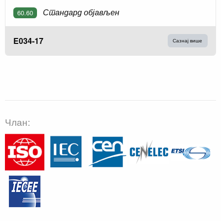
Стандард објављен
60.60
E034-17
Сазнај више
Члан: