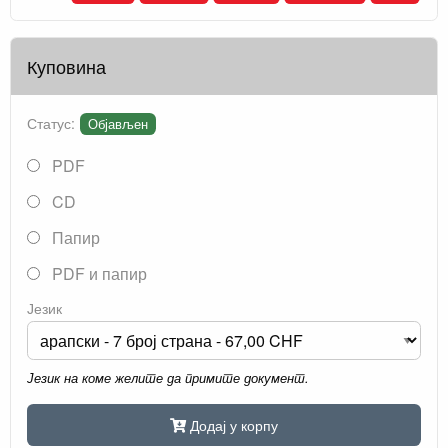
Куповина
Статус:
Објављен
PDF
CD
Папир
PDF и папир
Језик
Језик на коме желите да примите документ.
Додај у корпу