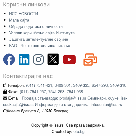
Корисни линкови
ИСС НОВОСТИ
Мапа сајта
Обрада података о личности
Услови коришћења сајта Института
Заштита интелектуелне својине
FAQ - Често постављана питања
Контактирајте нас
Телефон:
(011) 7541-421, 3409-301, 3409-335, 6547-293, 3409-310
Факс:
(011) 7541-257, 7541-258, 7541-938
E-mail:
Продаја стандарда: prodaja@iss.rs Семинари, обуке: iss-
edukacija@iss.rs Информације о стандардима: infocentar@iss.rs
Стевана Бракуса 2, 11030 Београд
Copyright © iss.rs. Сва права задржана.
Created by:
oto.bg