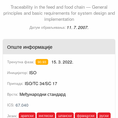
Traceability in the feed and food chain — General
principles and basic requirements for system design and
implementation
11. 7. 2007.
Датум објављивања:
Опште информације
15. 3. 2022.
Тренутна фаза:
90.93
ISO
Иницијатор:
ISO/TC 34/SC 17
Припада:
Међународни стандард
Врста:
67.040
ICS:
арапски
енглески
шпански
француски
руски
Језик: