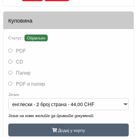
Куповина
Статус:
Објављен
PDF
CD
Папир
PDF и папир
Језик
Језик на коме желите да примите документ.
Додај у корпу