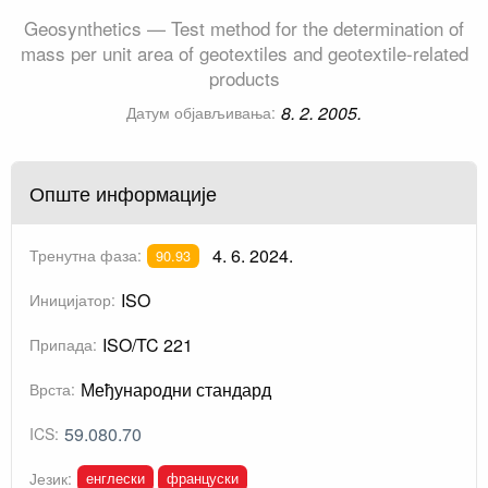
Geosynthetics — Test method for the determination of
mass per unit area of geotextiles and geotextile-related
products
8. 2. 2005.
Датум објављивања:
Опште информације
4. 6. 2024.
Тренутна фаза:
90.93
ISO
Иницијатор:
ISO/TC 221
Припада:
Међународни стандард
Врста:
59.080.70
ICS:
енглески
француски
Језик: