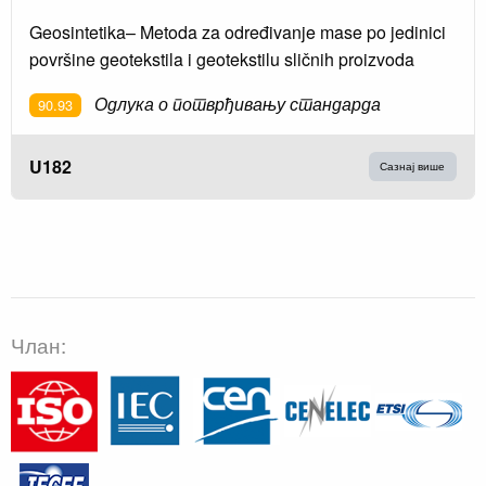
Geosintetika– Metoda za određivanje mase po jedinici
površine geotekstila i geotekstilu sličnih proizvoda
Одлука о потврђивању стандарда
90.93
U182
Сазнај више
Члан: