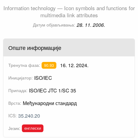
Information technology — Icon symbols and functions for
multimedia link attributes
28. 11. 2006.
Датум објављивања:
Опште информације
16. 12. 2024.
Тренутна фаза:
90.93
ISO/IEC
Иницијатор:
ISO/IEC JTC 1/SC 35
Припада:
Међународни стандард
Врста:
35.240.20
ICS:
енглески
Језик: