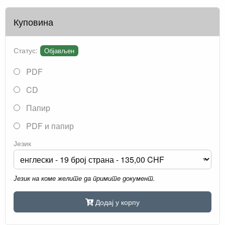
Куповина
Статус:
Објављен
PDF
CD
Папир
PDF и папир
Језик
Језик на коме желите да примите документ.
Додај у корпу