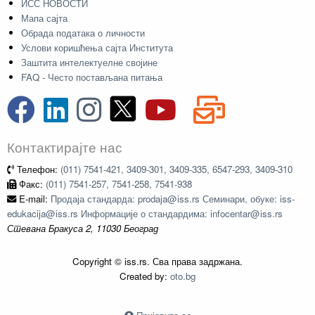
ИСС НОВОСТИ
Мапа сајта
Обрада података о личности
Услови коришћења сајта Института
Заштита интелектуелне својине
FAQ - Често постављана питања
Контактирајте нас
Телефон:
(011) 7541-421, 3409-301, 3409-335, 6547-293, 3409-310
Факс:
(011) 7541-257, 7541-258, 7541-938
E-mail:
Продаја стандарда: prodaja@iss.rs Семинари, обуке: iss-
edukacija@iss.rs Информације о стандардима: infocentar@iss.rs
Стевана Бракуса 2, 11030 Београд
Copyright © iss.rs. Сва права задржана.
Created by:
oto.bg