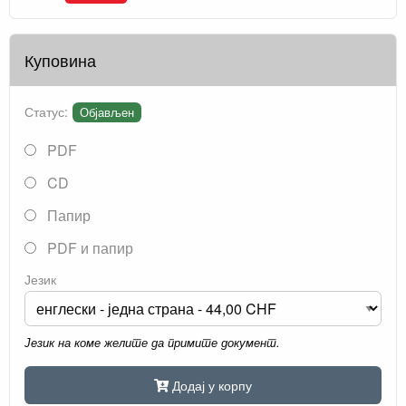
Куповина
Статус:
Објављен
PDF
CD
Папир
PDF и папир
Језик
Језик на коме желите да примите документ.
Додај у корпу