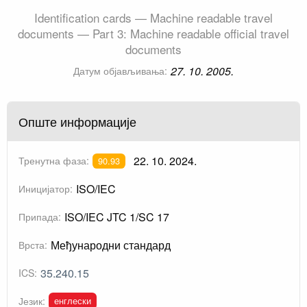
Identification cards — Machine readable travel
documents — Part 3: Machine readable official travel
documents
27. 10. 2005.
Датум објављивања:
Опште информације
22. 10. 2024.
Тренутна фаза:
90.93
ISO/IEC
Иницијатор:
ISO/IEC JTC 1/SC 17
Припада:
Међународни стандард
Врста:
35.240.15
ICS:
енглески
Језик: