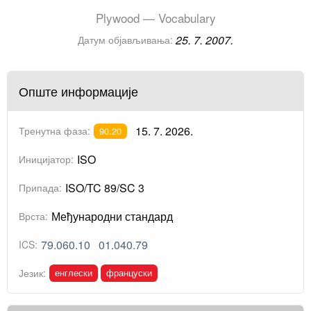
Plywood — Vocabulary
25. 7. 2007.
Датум објављивања:
Опште информације
15. 7. 2026.
Тренутна фаза:
90.20
ISO
Иницијатор:
ISO/TC 89/SC 3
Припада:
Међународни стандард
Врста:
79.060.10
01.040.79
ICS:
енглески
француски
Језик: