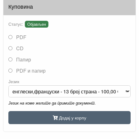
Куповина
Статус:
Објављен
PDF
CD
Папир
PDF и папир
Језик
Језик на коме желите да примите документ.
Додај у корпу