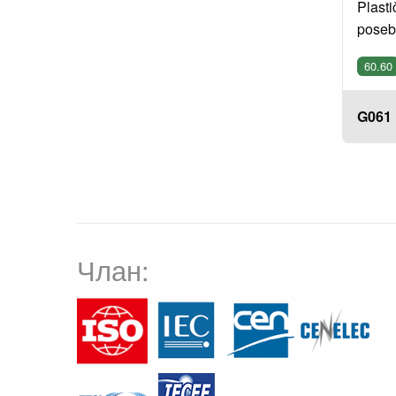
Plasti
posebn
60.60
G061
Члан: