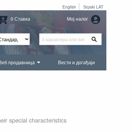
English
Srpski LAT
0 Ставка
Мој налог
Веб продавница
Вести и догађаји
r special characteristics