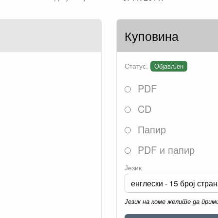
Куповина
Статус:
Објављен
PDF
CD
Папир
PDF и папир
Језик
Језик на коме желите да при