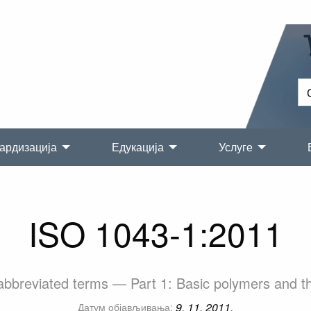
ардизација
Едукација
Услуге
ISO 1043-1:2011
bbreviated terms — Part 1: Basic polymers and thei
9. 11. 2011.
Датум објављивања: