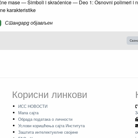
čne mase — Simboli i skraćenice — Deo 1: Osnovni polimeri i n
e karakteristike
Стандард објављен
Сазн
Корисни линкови
ИСС НОВОСТИ
Мапа сајта
3
Обрада података о личности
Услови коришћења сајта Института
Заштита интелектуелне својине
о