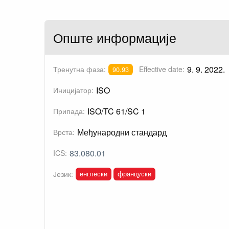
Опште информације
9. 9. 2022.
Тренутна фаза:
Effective date:
90.93
ISO
Иницијатор:
ISO/TC 61/SC 1
Припада:
Међународни стандард
Врста:
83.080.01
ICS:
енглески
француски
Језик: