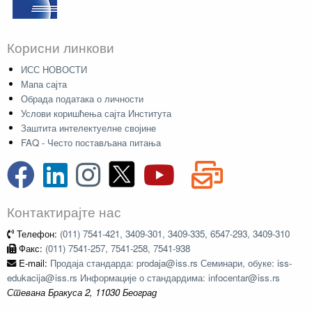
Корисни линкови
ИСС НОВОСТИ
Мапа сајта
Обрада података о личности
Услови коришћења сајта Института
Заштита интелектуелне својине
FAQ - Често постављана питања
Контактирајте нас
Телефон:
(011) 7541-421, 3409-301, 3409-335, 6547-293, 3409-310
Факс:
(011) 7541-257, 7541-258, 7541-938
E-mail:
Продаја стандарда: prodaja@iss.rs Семинари, обуке: iss-
edukacija@iss.rs Информације о стандардима: infocentar@iss.rs
Стевана Бракуса 2, 11030 Београд