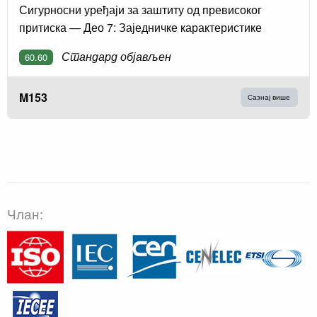
Сигурносни уређаји за заштиту од превисоког
притиска — Део 7: Заједничке карактеристике
Стандард објављен
60.60
M153
Сазнај више
Члан: