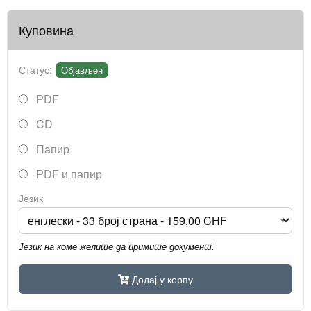
Куповина
Статус:
Објављен
PDF
CD
Папир
PDF и папир
Језик
Језик на коме желите да примите документ.
Додај у корпу