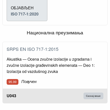
ОБЈАВЉЕН
ISO 717-1:2020
Национална преузимања
SRPS EN ISO 717-1:2015
Akustika — Ocena zvučne izolacije u zgradama i
zvučne izolacije građevinskih elemenata — Deo 1:
Izolacija od vazdušnog zvuka
Повучен
95.99
U043
Сазнај више