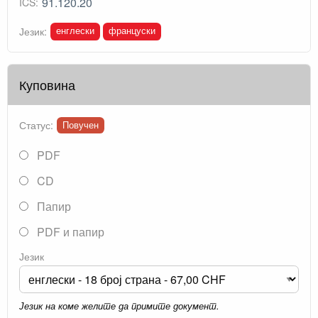
91.120.20
ICS:
енглески
француски
Језик:
Куповина
Статус:
Повучен
PDF
CD
Папир
PDF и папир
Језик
Језик на коме желите да примите документ.