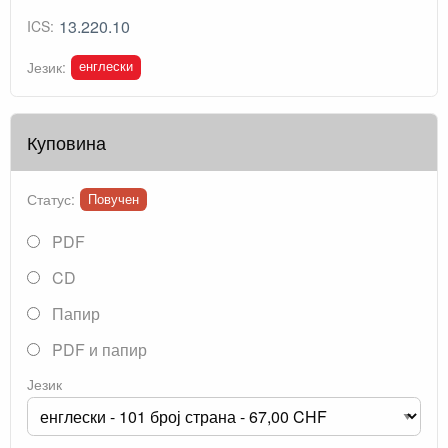
13.220.10
ICS:
енглески
Језик:
Куповина
Статус:
Повучен
PDF
CD
Папир
PDF и папир
Језик