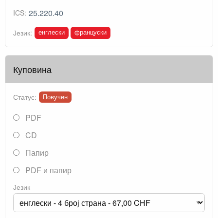
25.220.40
ICS:
енглески
француски
Језик:
Куповина
Статус:
Повучен
PDF
CD
Папир
PDF и папир
Језик