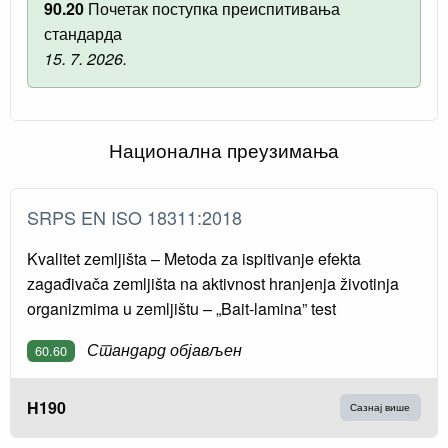
90.20
Почетак поступка преиспитивања
стандарда
15. 7. 2026.
Национална преузимања
SRPS EN ISO 18311:2018
Kvalitet zemljišta – Metoda za ispitivanje efekta
zagađivača zemljišta na aktivnost hranjenja životinja
organizmima u zemljištu – „Bait-lamina” test
Стандард објављен
60.60
H190
Сазнај више