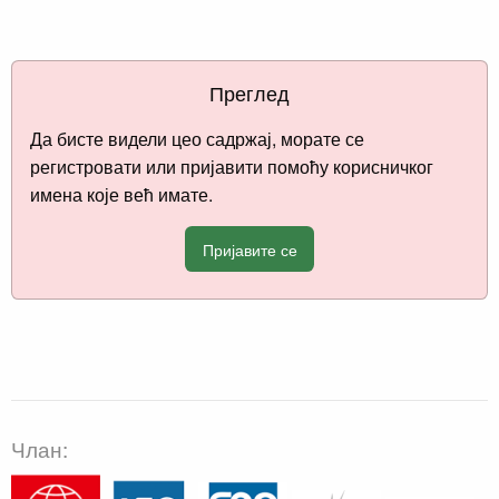
Преглед
Да бисте видели цео садржај, морате се
регистровати или пријавити помоћу корисничког
имена које већ имате.
Пријавите се
Члан: