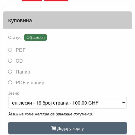
Куповина
Статус:
Објављен
PDF
CD
Папир
PDF и папир
Језик
Језик на коме желите да примите документ.
Додај у корпу