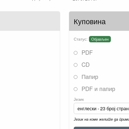
Куповина
.
Статус:
Објављен
PDF
CD
Папир
PDF и папир
Језик
Језик на коме желите да при