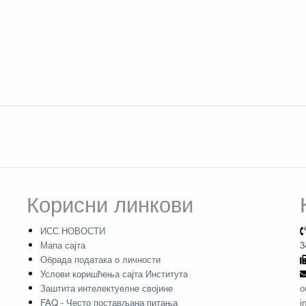
Корисни линкови
ИСС НОВОСТИ
Мапа сајта
3
Обрада података о личности
Услови коришћења сајта Института
Заштита интелектуелне својине
о
FAQ - Често постављана питања
i