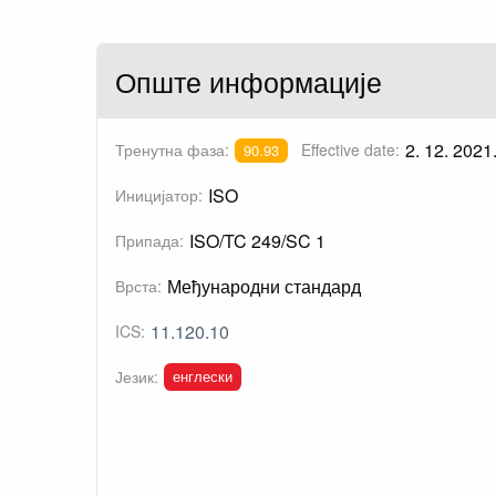
Опште информације
2. 12. 2021
Тренутна фаза:
Effective date:
90.93
ISO
Иницијатор:
ISO/TC 249/SC 1
Припада:
Међународни стандард
Врста:
11.120.10
ICS:
енглески
Језик: