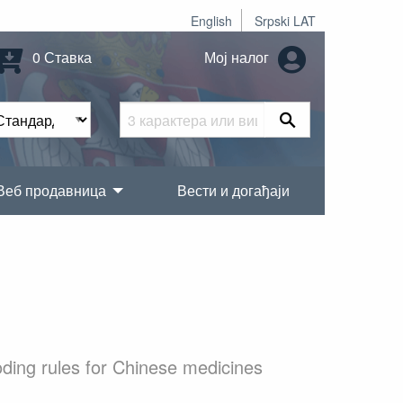
English
Srpski LAT
0 Ставка
Мој налог
Веб продавница
Вести и догађаји
ding rules for Chinese medicines