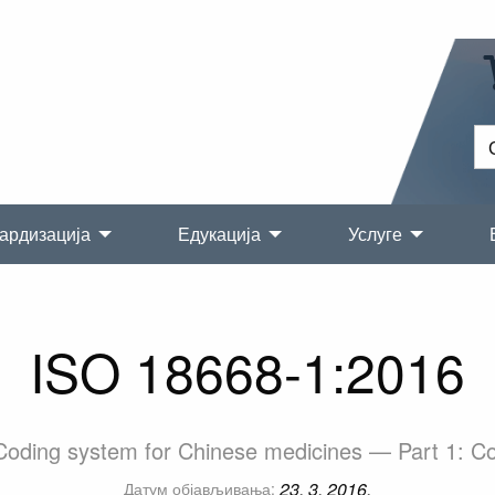
ардизација
Едукација
Услуге
ISO 18668-1:2016
Coding system for Chinese medicines — Part 1: Co
23. 3. 2016.
Датум објављивања: