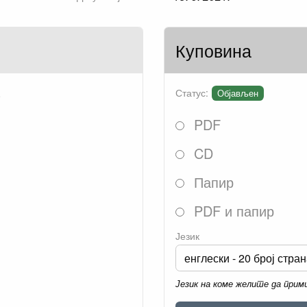
Куповина
.
Статус:
Објављен
PDF
CD
Папир
PDF и папир
Језик
Језик на коме желите да при