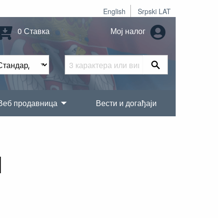
English
Srpski LAT
0 Ставка
Мој налог
Веб продавница
Вести и догађаји
1