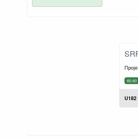
SRP
Проје
60.60
U182