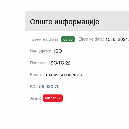
Опште информације
15. 6. 2021
Тренутна фаза:
Effective date:
60.60
ISO
Иницијатор:
ISO/TC 221
Припада:
Технички извештај
Врста:
59.080.70
ICS:
енглески
Језик: