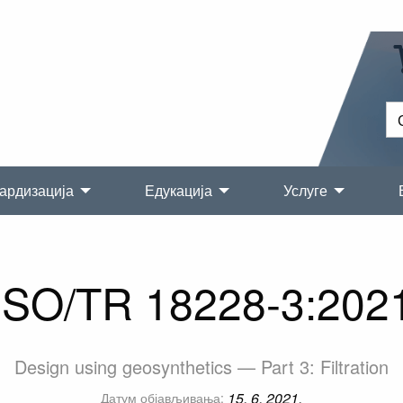
ардизација
Едукација
Услуге
ISO/TR 18228-3:202
Design using geosynthetics — Part 3: Filtration
15. 6. 2021.
Датум објављивања: