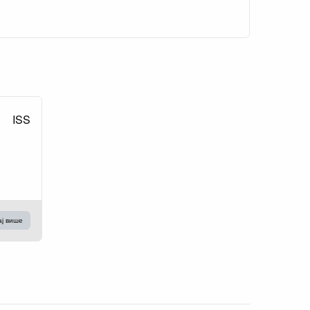
ISS
ај више