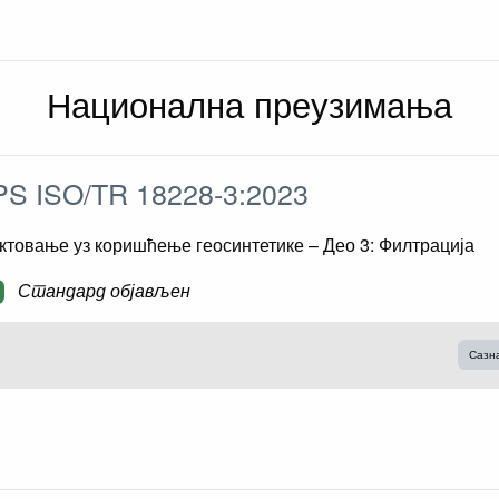
Национална преузимања
S ISO/TR 18228-3:2023
ктовање уз коришћење геосинтетике – Део 3: Филтрација
Стандард објављен
Сазн