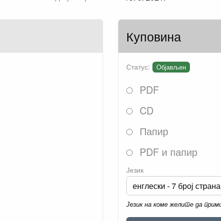
Куповина
.
Статус:
Објављен
PDF
CD
Папир
PDF и папир
Језик
Језик на коме желите да при