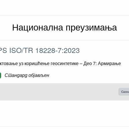
Национална преузимања
S ISO/TR 18228-7:2023
ктовање уз коришћење геосинтетике – Део 7: Армирање
Стандард објављен
Сазн