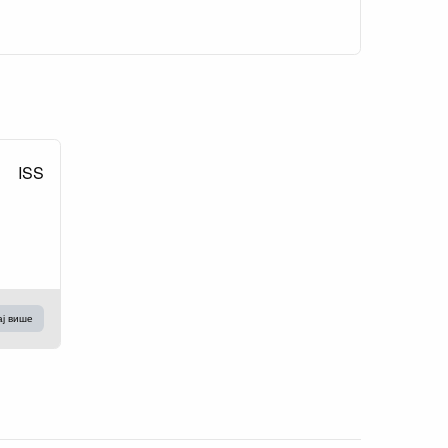
ISS
ај више