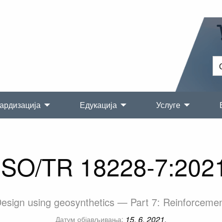
ардизација
Едукација
Услуге
ISO/TR 18228-7:202
esign using geosynthetics — Part 7: Reinforceme
15. 6. 2021.
Датум објављивања: