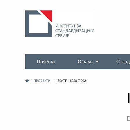
Почетна
О нама
Станд
ПРОЈЕКТИ
ISO/TR 18228-7:2021
D