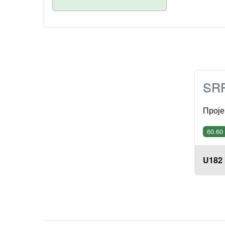
SRP
Проје
60.60
U182