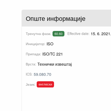
Опште информације
15. 6. 2021
Тренутна фаза:
Effective date:
60.60
ISO
Иницијатор:
ISO/TC 221
Припада:
Технички извештај
Врста:
59.080.70
ICS:
енглески
Језик: