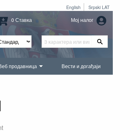
English
Srpski LAT
0 Ставка
Мој налог
Веб продавница
Вести и догађаји
1
nt