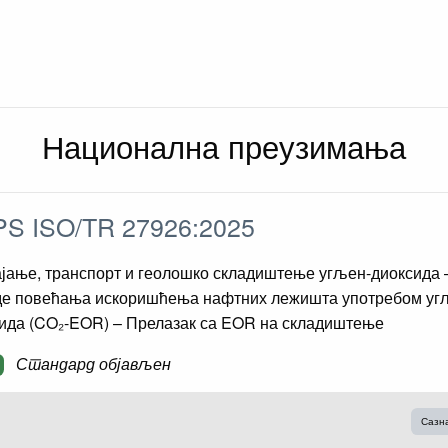
Национална преузимања
S ISO/TR 27926:2025
јање, транспорт и геолошко складиштење угљен-диоксида 
е повећања искоришћења нафтних лежишта употребом уг
ида (CO₂-EOR) – Прелазак са EOR на складиштење
Стандард објављен
Сазн