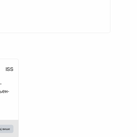
ISS
–
љен-
ај више