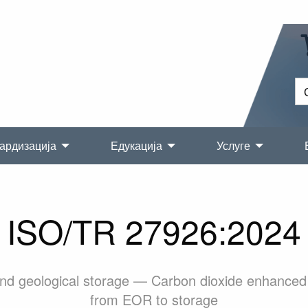
ардизација
Едукација
Услуге
ISO/TR 27926:2024
 and geological storage — Carbon dioxide enhanced
from EOR to storage