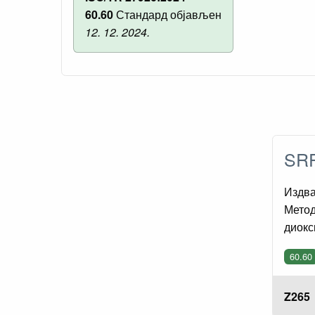
60.60
Стандард објављен
12. 12. 2024.
SRP
Издва
Метод
диокс
60.60
Z265