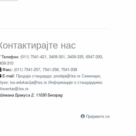
Контактирајте нас
Телефон:
(011) 7541-421, 3409-301, 3409-335, 6547-293,
409-310
Факс:
(011) 7541-257, 7541-258, 7541-938
E-mail:
Продаја стандарда: prodaja@iss.rs Семинари,
буке: iss-edukacija@iss.rs Информације о стандардима:
nfocentar@iss.rs
тевана Бракуса 2, 11030 Београд
Пријавите се