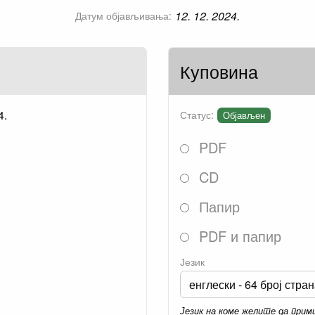
12. 12. 2024.
Датум објављивања:
Куповина
4.
Статус:
Објављен
PDF
CD
Папир
PDF и папир
Језик
Језик на коме желите да при