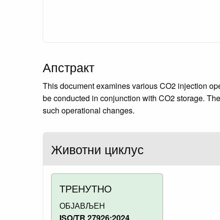
Апстракт
This document examines various CO2 injection ope
be conducted in conjunction with CO2 storage. The 
such operational changes.
Животни циклус
ТРЕНУТНО
ОБЈАВЉЕН
ISO/TR 27926:2024