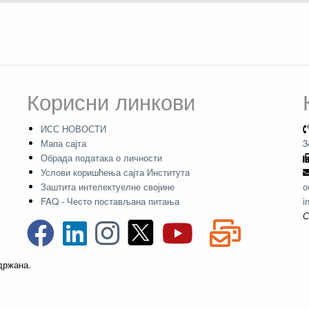
Корисни линкови
ИСС НОВОСТИ
Мапа сајта
3
Обрада података о личности
Услови коришћења сајта Института
Заштита интелектуелне својине
о
FAQ - Често постављана питања
i
С
адржана.