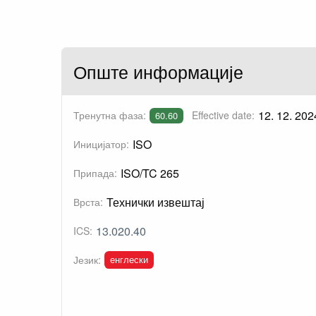
Опште информације
12. 12. 202
Тренутна фаза:
Effective date:
60.60
ISO
Иницијатор:
ISO/TC 265
Припада:
Технички извештај
Врста:
13.020.40
ICS:
енглески
Језик: