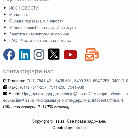
ИСС НОВОСТИ
Мапа сајта
Обрада података о личности
Услови коришћења сајта Института
Заштита интелектуелне својине
FAQ - Често постављана питања
Контактирајте нас
Телефон:
(011) 7541-421, 3409-301, 3409-335, 6547-293, 3409-310
Факс:
(011) 7541-257, 7541-258, 7541-938
E-mail:
Продаја стандарда: prodaja@iss.rs Семинари, обуке: iss-
edukacija@iss.rs Информације о стандардима: infocentar@iss.rs
Стевана Бракуса 2, 11030 Београд
Copyright © iss.rs. Сва права задржана.
Created by:
oto.bg