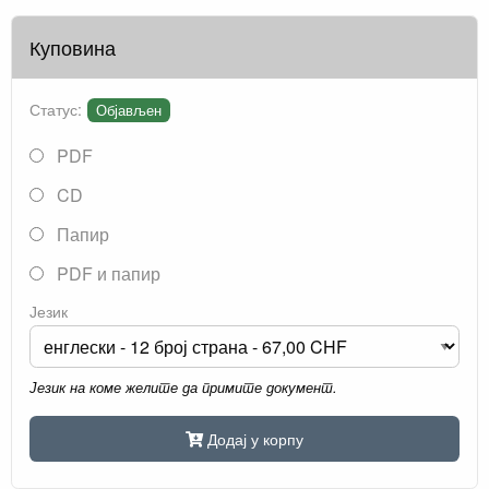
Куповина
Статус:
Објављен
PDF
CD
Папир
PDF и папир
Језик
Језик на коме желите да примите документ.
Додај у корпу