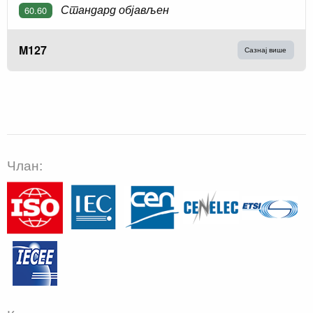
Стандард објављен
60.60
M127
Сазнај више
Члан: