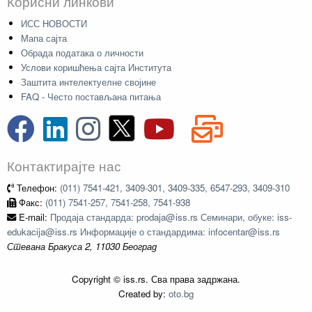
Корисни линкови
ИСС НОВОСТИ
Мапа сајта
Обрада података о личности
Услови коришћења сајта Института
Заштита интелектуелне својине
FAQ - Често постављана питања
Контактирајте нас
Телефон:
(011) 7541-421, 3409-301, 3409-335, 6547-293, 3409-310
Факс:
(011) 7541-257, 7541-258, 7541-938
E-mail:
Продаја стандарда: prodaja@iss.rs Семинари, обуке: iss-
edukacija@iss.rs Информације о стандардима: infocentar@iss.rs
Стевана Бракуса 2, 11030 Београд
Copyright © iss.rs. Сва права задржана.
Created by:
oto.bg