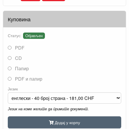
Куповина
Статус:
Објављен
PDF
CD
Папир
PDF и папир
Језик
Језик на коме желите да примите документ.
Додај у корпу