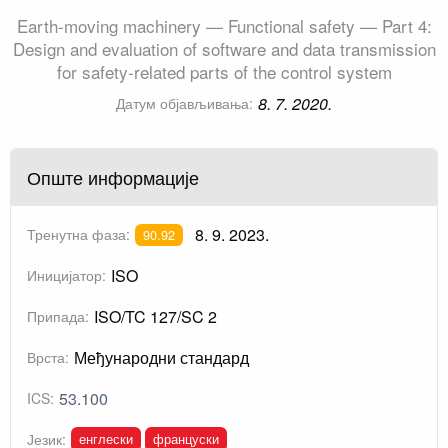
Earth-moving machinery — Functional safety — Part 4:
Design and evaluation of software and data transmission
for safety-related parts of the control system
8. 7. 2020.
Датум објављивања:
Опште информације
8. 9. 2023.
Тренутна фаза:
90.92
ISO
Иницијатор:
ISO/TC 127/SC 2
Припада:
Међународни стандард
Врста:
53.100
ICS:
енглески
француски
Језик: