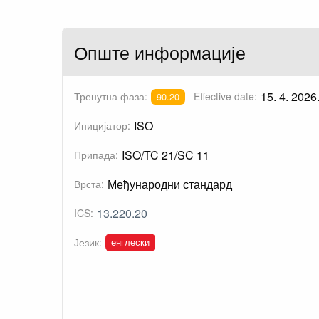
Опште информације
15. 4. 2026
Тренутна фаза:
Effective date:
90.20
ISO
Иницијатор:
ISO/TC 21/SC 11
Припада:
Међународни стандард
Врста:
13.220.20
ICS:
енглески
Језик: