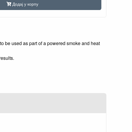
Додај у корпу
d to be used as part of a powered smoke and heat
esults.