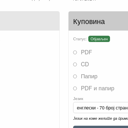
Куповина
.
Статус:
Објављен
PDF
CD
Папир
PDF и папир
Језик
Језик на коме желите да при