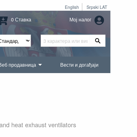
English
Srpski LAT
0 Ставка
Мој налог
Веб продавница
Вести и догађаји
nd heat exhaust ventilators