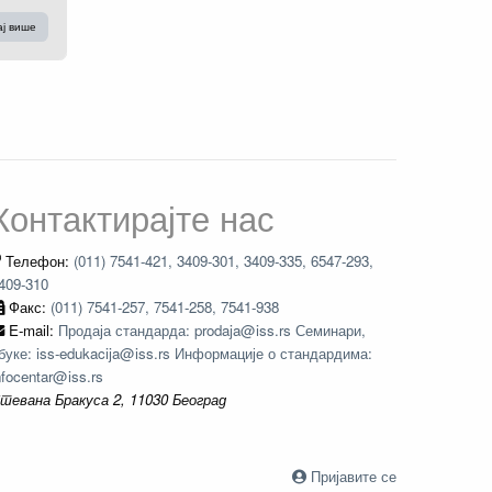
ај више
Контактирајте нас
Телефон:
(011) 7541-421, 3409-301, 3409-335, 6547-293,
409-310
Факс:
(011) 7541-257, 7541-258, 7541-938
E-mail:
Продаја стандарда: prodaja@iss.rs Семинари,
буке: iss-edukacija@iss.rs Информације о стандардима:
nfocentar@iss.rs
тевана Бракуса 2, 11030 Београд
Пријавите се