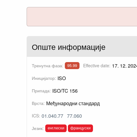
Опште информације
17. 12. 202
Тренутна фаза:
Effective date:
95.99
ISO
Иницијатор:
ISO/TC 156
Припада:
Међународни стандард
Врста:
01.040.77
77.060
ICS:
енглески
француски
Језик: