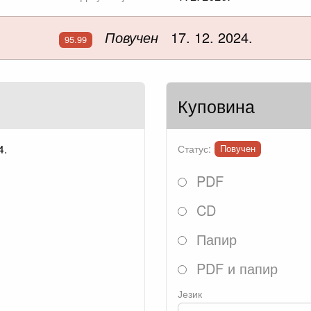
Повучен
17. 12. 2024.
95.99
Куповина
4.
Статус:
Повучен
PDF
CD
Папир
PDF и папир
Језик