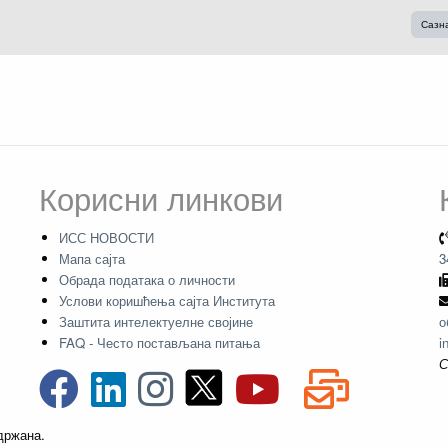
Сазн
Корисни линкови
ИСС НОВОСТИ
Мапа сајта
3
Обрада података о личности
Услови коришћења сајта Института
Заштита интелектуелне својине
о
FAQ - Често постављана питања
i
С
адржана.