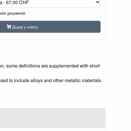
мите документ.
Додај у корпу
ion, some definitions are supplemented with short
ed to include alloys and other metallic materials.