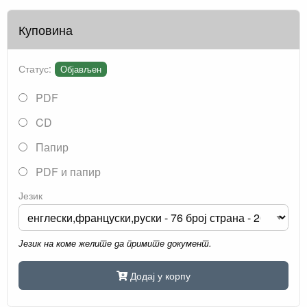
Куповина
Статус:
Објављен
PDF
CD
Папир
PDF и папир
Језик
Језик на коме желите да примите документ.
Додај у корпу