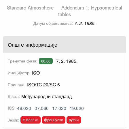
Standard Atmosphere — Addendum 1: Hypsometrical
tables
7. 2. 1985.
Датум објављивања:
Опште информације
7. 2. 1985.
Тренутна фаза:
60.60
ISO
Иницијатор:
ISO/TC 20/SC 6
Припада:
Међународни стандард
Врста:
49.020
07.060
17.020
19.020
ICS:
енглески
француски
руски
Језик: