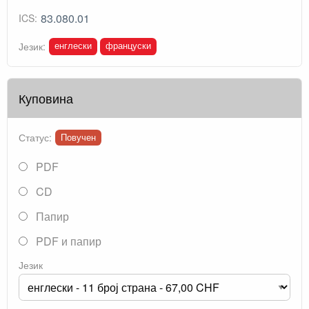
83.080.01
ICS:
енглески
француски
Језик:
Куповина
Статус:
Повучен
PDF
CD
Папир
PDF и папир
Језик