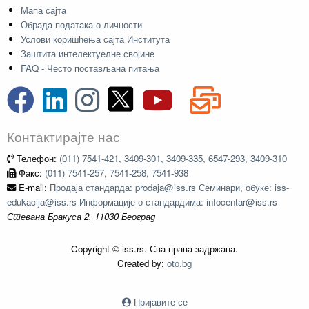
Мапа сајта
Обрада података о личности
Услови коришћења сајта Института
Заштита интелектуелне својине
FAQ - Често постављана питања
Контактирајте нас
Телефон:
(011) 7541-421, 3409-301, 3409-335, 6547-293, 3409-310
Факс:
(011) 7541-257, 7541-258, 7541-938
E-mail:
Продаја стандарда: prodaja@iss.rs Семинари, обуке: iss-
edukacija@iss.rs Информације о стандардима: infocentar@iss.rs
Стевана Бракуса 2, 11030 Београд
Copyright © iss.rs. Сва права задржана.
Created by:
oto.bg
Пријавите се