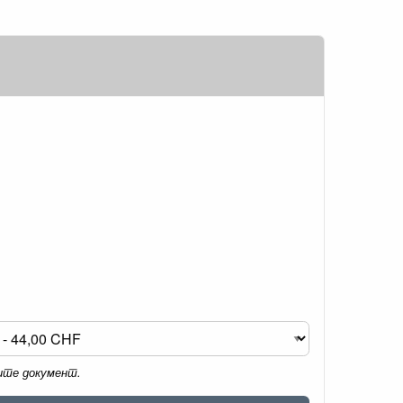
мите документ.