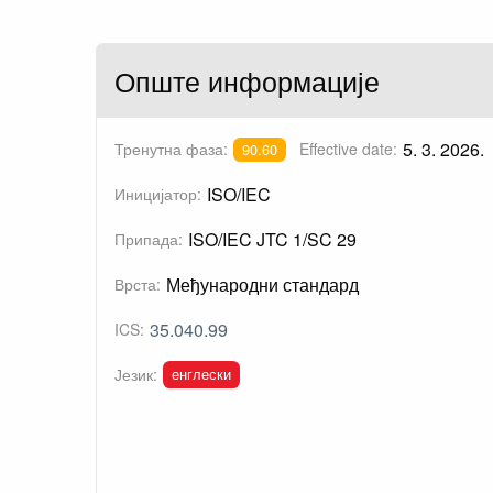
Опште информације
5. 3. 2026.
Тренутна фаза:
Effective date:
90.60
ISO/IEC
Иницијатор:
ISO/IEC JTC 1/SC 29
Припада:
Међународни стандард
Врста:
35.040.99
ICS:
енглески
Језик: