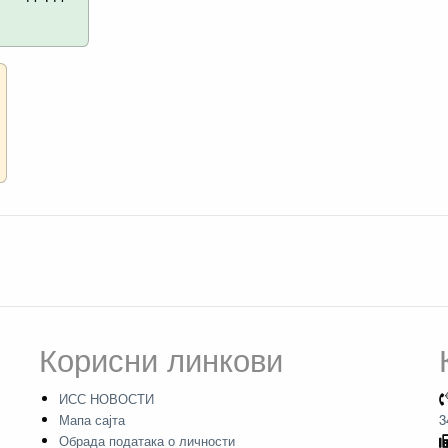
Корисни линкови
ИСС НОВОСТИ
Мапа сајта
3
Обрада података о личности