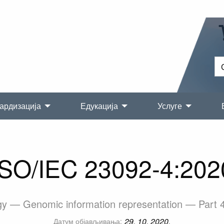
ардизација
Едукација
Услуге
ISO/IEC 23092-4:202
gy — Genomic information representation — Part 
29. 10. 2020.
Датум објављивања: