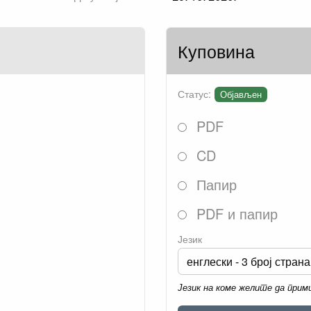
Куповина
Статус:
Објављен
PDF
CD
Папир
PDF и папир
Језик
Језик на коме желите да при