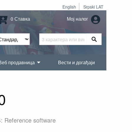
English
Srpski LAT
0 Ставка
Мој налог
Веб продавница
Вести и догађаји
0
4: Reference software