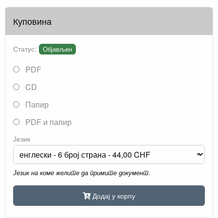
Куповина
Статус:
Објављен
PDF
CD
Папир
PDF и папир
Језик
Језик на коме желите да примите документ.
Додај у корпу