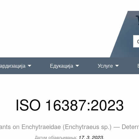
ардизација
Едукација
Услуге
ISO 16387:2023
nants on Enchytraeidae (Enchytraeus sp.) — Determ
17. 3. 2023.
Датум објављивања: