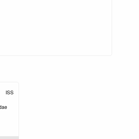
ISS
dae