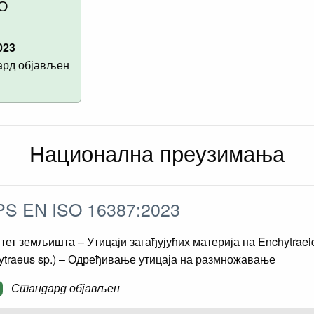
О
023
рд објављен
Национална преузимања
S EN ISO 16387:2023
тет земљишта – Утицаји загађујућих материја на Enchytraei
ytraeus sp.) – Одређивање утицаја на размножавање
Стандард објављен