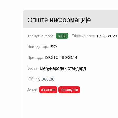
Опште информације
17. 3. 2023
Тренутна фаза:
Effective date:
60.60
ISO
Иницијатор:
ISO/TC 190/SC 4
Припада:
Међународни стандард
Врста:
13.080.30
ICS:
енглески
француски
Језик: