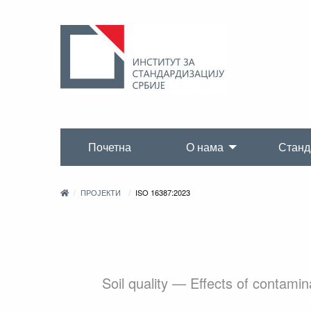
Почетна
О нама
Станд
ПРОЈЕКТИ
ISO 16387:2023
Soil quality — Effects of contami