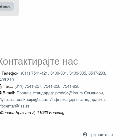
ај више
Контактирајте нас
Телефон:
(011) 7541-421, 3409-301, 3409-335, 6547-293,
409-310
Факс:
(011) 7541-257, 7541-258, 7541-938
E-mail:
Продаја стандарда: prodaja@iss.rs Семинари,
буке: iss-edukacija@iss.rs Информације о стандардима:
nfocentar@iss.rs
тевана Бракуса 2, 11030 Београд
Пријавите се