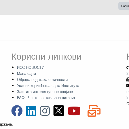
Сазн
Корисни линкови
ИСС НОВОСТИ
Мапа сајта
3
Обрада података о личности
Услови коришћења сајта Института
Заштита интелектуелне својине
о
FAQ - Често постављана питања
i
С
адржана.