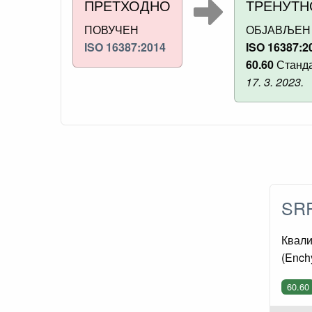
ПРЕТХОДНО
ТРЕНУТН
ПОВУЧЕН
ОБЈАВЉЕН
ISO 16387:2014
ISO 16387:2
60.60
Станда
17. 3. 2023.
SRP
Квали
(Ench
60.60