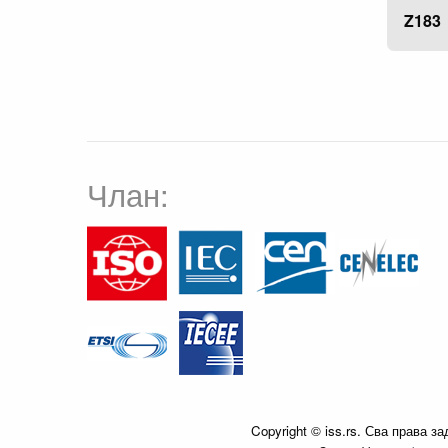
Z183
Члан:
Copyright © iss.rs. Сва права з