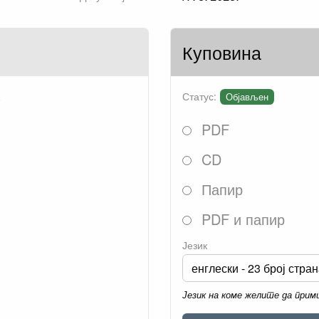
Куповина
.
Статус:
Објављен
PDF
CD
Папир
PDF и папир
Језик
Језик на коме желите да при