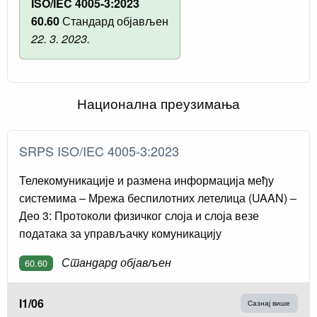
ISO/IEC 4005-3:2023
60.60
Стандард објављен
22. 3. 2023.
Национална преузимања
SRPS ISO/IEC 4005-3:2023
Телекомуникације и размена информација међу
системима – Мрежа беспилотних летелица (UAAN) –
Део 3: Протоколи физичког слоја и слоја везе
података за управљачку комуникацију
Стандард објављен
60.60
I1/06
Сазнај више