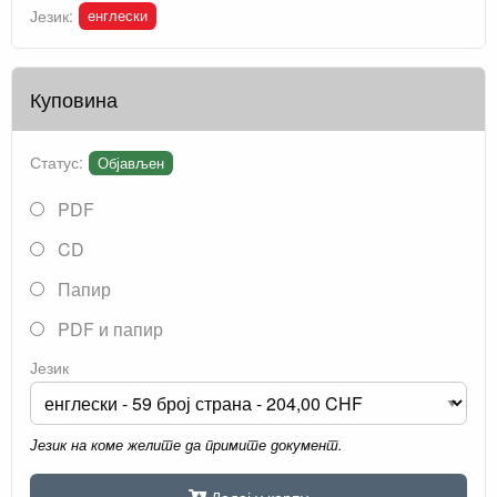
енглески
Језик:
Куповина
Статус:
Објављен
PDF
CD
Папир
PDF и папир
Језик
Језик на коме желите да примите документ.
Додај у корпу