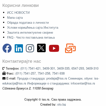
Корисни линкови
ИСС НОВОСТИ
Мапа сајта
Обрада података о личности
Услови коришћења сајта Института
Заштита интелектуелне својине
FAQ - Често постављана питања
Контактирајте нас
Телефон:
(011) 7541-421, 3409-301, 3409-335, 6547-293, 3409-310
Факс:
(011) 7541-257, 7541-258, 7541-938
E-mail:
Продаја стандарда: prodaja@iss.rs Семинари, обуке: iss-
edukacija@iss.rs Информације о стандардима: infocentar@iss.rs
Стевана Бракуса 2, 11030 Београд
Copyright © iss.rs. Сва права задржана.
Created by:
oto.bg