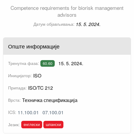
Competence requirements for biorisk management
advisors
15. 5. 2024.
Датум објављивања:
Опште информације
15. 5. 2024.
Тренутна фаза:
60.60
ISO
Иницијатор:
ISO/TC 212
Припада:
Техничка спецификација
Врста:
11.100.01
07.100.01
ICS:
енглески
шпански
Језик: