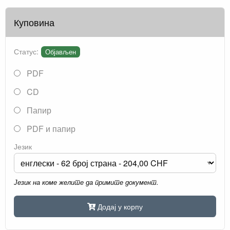
Куповина
Статус:
Објављен
PDF
CD
Папир
PDF и папир
Језик
Језик на коме желите да примите документ.
Додај у корпу