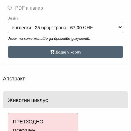
PDF и папир
Језик
Језик на коме желите да примите документ.
Додај у корпу
Апстракт
Животни циклус
ПРЕТХОДНО
ПОВУЧЕН