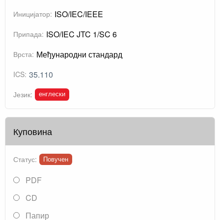
ISO/IEC/IEEE
Иницијатор:
ISO/IEC JTC 1/SC 6
Припада:
Међународни стандард
Врста:
35.110
ICS:
енглески
Језик:
Куповина
Статус:
Повучен
PDF
CD
Папир